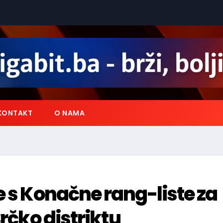
KONTAKT
O NAMA
e s Konačne rang-liste za
Brčko distriktu