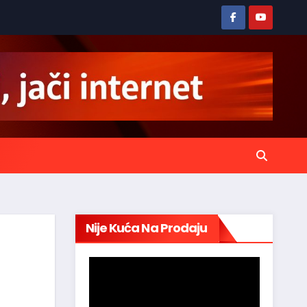
Nije Kuća Na Prodaju
Reproduktor
videozapisa