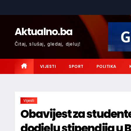
Skip
to
content
Aktualno.ba
Čitaj, slušaj, gledaj, djeluj!
VIJESTI
SPORT
POLITIKA
Vijesti
Obavijest za student
dodjelu stipendija u 