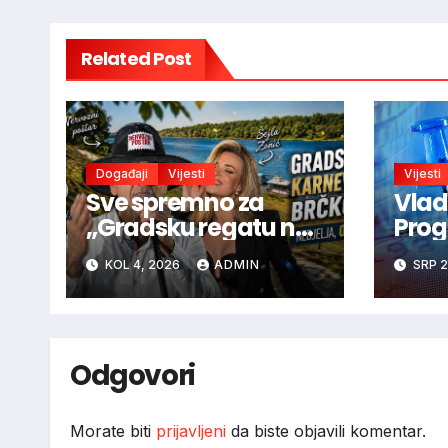
Related Post
Događaji
Vijesti
Vijesti
Sve spremno za
Vlad
„Gradsku regatu na
Prog
rijeci Savi 2026“
inves
KOL 4, 2026
ADMIN
SRP 2
Fede
2028
Odgovori
Morate biti
prijavljeni
da biste objavili komentar.