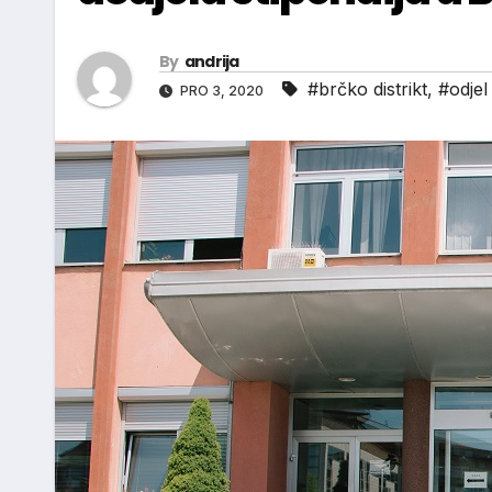
By
andrija
#brčko distrikt
,
#odjel
PRO 3, 2020