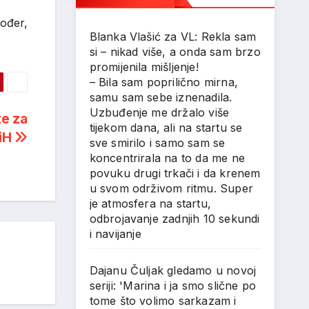
kođer,
Blanka Vlašić za VL: Rekla sam
si – nikad više, a onda sam brzo
promijenila mišljenje!
– Bila sam poprilično mirna,
samu sam sebe iznenadila.
Uzbuđenje me držalo više
te za
tijekom dana, ali na startu se
BiH
sve smirilo i samo sam se
koncentrirala na to da me ne
povuku drugi trkači i da krenem
u svom održivom ritmu. Super
je atmosfera na startu,
odbrojavanje zadnjih 10 sekundi
i navijanje
Dajanu Čuljak gledamo u novoj
seriji: 'Marina i ja smo slične po
tome što volimo sarkazam i