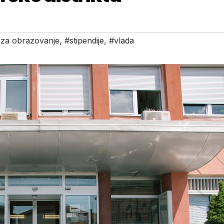
 za obrazovanje
,
#stipendije
,
#vlada