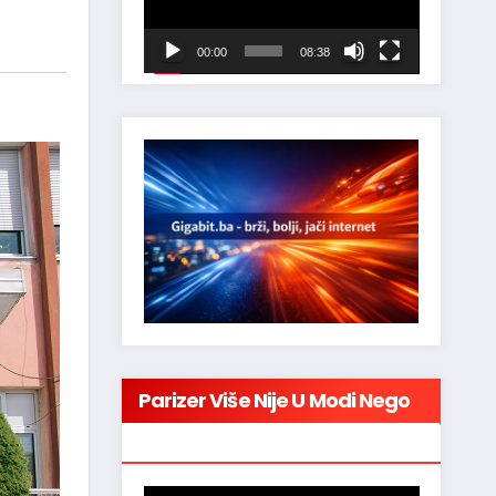
00:00
08:38
Parizer Više Nije U Modi Nego
Su Čvarci!