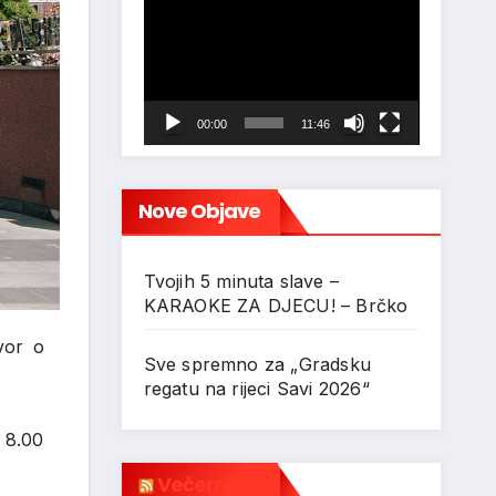
Reproduktor
videozapisa
00:00
11:46
Nove Objave
Tvojih 5 minuta slave –
KARAOKE ZA DJECU! – Brčko
vor o
Sve spremno za „Gradsku
regatu na rijeci Savi 2026“
d 8.00
Večernji.hr