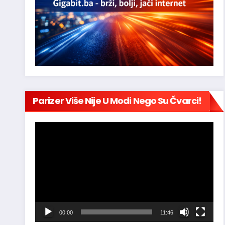
Parizer Više Nije U Modi Nego Su Čvarci!
Reproduktor
videozapisa
00:00
11:46