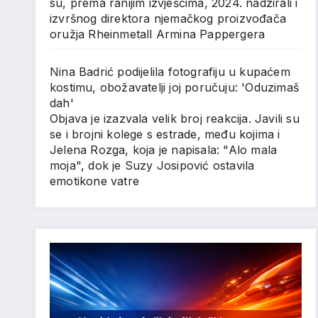
su, prema ranijim izvješćima, 2024. nadzirali i
izvršnog direktora njemačkog proizvođača
oružja Rheinmetall Armina Pappergera
Nina Badrić podijelila fotografiju u kupaćem
kostimu, obožavatelji joj poručuju: 'Oduzimaš
dah'
Objava je izazvala velik broj reakcija. Javili su
se i brojni kolege s estrade, među kojima i
Jelena Rozga, koja je napisala: "Alo mala
moja", dok je Suzy Josipović ostavila
emotikone vatre