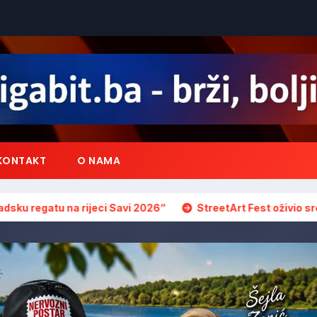
KONTAKT
O NAMA
ci Savi 2026“
StreetArt Fest oživio središte Brčkog: Uličn