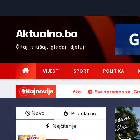
Skip
to
content
Aktualno.ba
Čitaj, slušaj, gledaj, djeluj!
VIJESTI
SPORT
POLITIKA
Najnovije
A DJECU! – Brčko
Sve spremno za „Gradsku regatu na rije
Novo
Popularno
Najčitanije