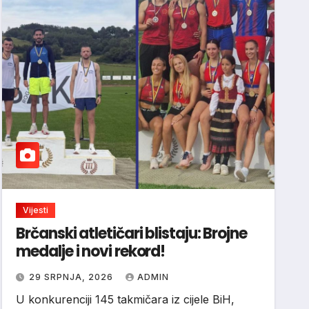
Vijesti
Brčanski atletičari blistaju: Brojne
medalje i novi rekord!
29 SRPNJA, 2026
ADMIN
U konkurenciji 145 takmičara iz cijele BiH,