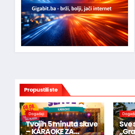
Propustili ste
Događaji
Događa
Tvojih 5 minuta slave
Sve 
– KARAOKE ZA
„Gra