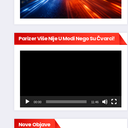
Parizer Više Nije U Modi Nego Su Čvarci!
Reproduktor
videozapisa
00:00
11:46
Nove Objave