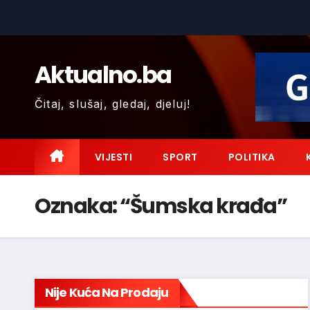
Skip
to
content
Aktualno.ba
Čitaj, slušaj, gledaj, djeluj!
VIJESTI
SPORT
POLITIKA
Oznaka:
“Šumska krađa”
Nije Kuća Na Prodaju