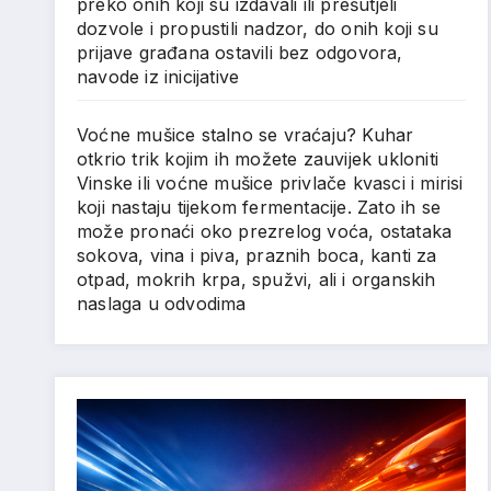
preko onih koji su izdavali ili prešutjeli
dozvole i propustili nadzor, do onih koji su
prijave građana ostavili bez odgovora,
navode iz inicijative
Voćne mušice stalno se vraćaju? Kuhar
otkrio trik kojim ih možete zauvijek ukloniti
Vinske ili voćne mušice privlače kvasci i mirisi
koji nastaju tijekom fermentacije. Zato ih se
može pronaći oko prezrelog voća, ostataka
sokova, vina i piva, praznih boca, kanti za
otpad, mokrih krpa, spužvi, ali i organskih
naslaga u odvodima