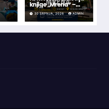
knjige „Mrena“ –
Dženita Memić
30 SRPNJA, 2026
ADMIN
BRČKO