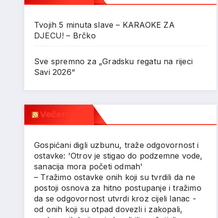
Tvojih 5 minuta slave – KARAOKE ZA
DJECU! – Brčko
Sve spremno za „Gradsku regatu na rijeci
Savi 2026“
Večernji.hr
Gospićani digli uzbunu, traže odgovornost i
ostavke: 'Otrov je stigao do podzemne vode,
sanacija mora početi odmah'
– Tražimo ostavke onih koji su tvrdili da ne
postoji osnova za hitno postupanje i tražimo
da se odgovornost utvrdi kroz cijeli lanac -
od onih koji su otpad dovezli i zakopali,