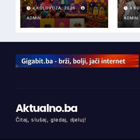
DJECU! – Brčko
rijec
4 KOLOVOZA, 2026
4 K
ADMIN
ADMIN
Aktualno.ba
Čitaj, slušaj, gledaj, djeluj!