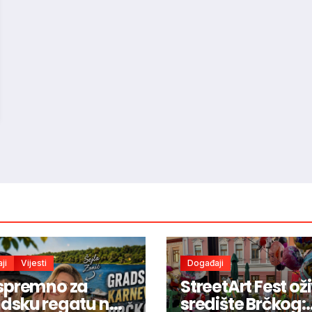
ji
Vijesti
Događaji
spremno za
StreetArt Fest ož
dsku regatu na
središte Brčkog: