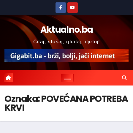
Skip
to
content
Aktualno.ba
Čitaj, slušaj, gledaj, djeluj!
Oznaka:
POVEĆANA POTREBA
KRVI