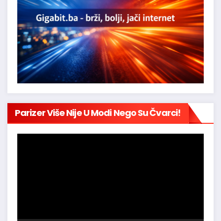
Parizer Više Nije U Modi Nego Su Čvarci!
Reproduktor
videozapisa