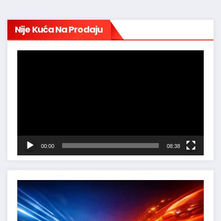
Nije Kuća Na Prodaju
Reproduktor
videozapisa
00:00
08:38