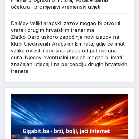
Prema prognozi DHMZ-a, vozače danas
očekuju i promjenjivi vremenski uvjeti
Dalićev veliki arapski izazov mogao bi otvoriti
vrata i drugim hrvatskim trenerima
Zlatko Dalić uskoro započinje novi izazov na
klupi Ujedinjenih Arapskih Emirata, gdje će imati
velike ovlasti i godišnju plaću od pet milijuna
eura. Njegov eventualni uspjeh mogao bi imati
značajan utjecaj i na percepciju drugih hrvatskih
trenera