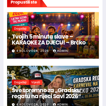
Propustili ste
Događaji
Tvojih 5 minuta slave –
KARAOKE ZA DJECU! – Brčko
4 KOLOVOZA, 2026
ADMIN
Događaji
Vijesti
Sve spremno za „Gradsku
regatu na rijeci Savi 2026“
4 KOLOVOZA, 2026
ADMIN