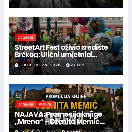
Događaji
StreetArt Fest oživio središte
Brčkog: Ulični umjetnici
oduševili brojne posjetitelje
3 KOLOVOZA, 2026
ADMIN
Događaji
Kultura
NAJAVA: Promocija knjige
„Mrena“ – Dženita Memić
BRČKO
30 SRPNJA, 2026
ADMIN