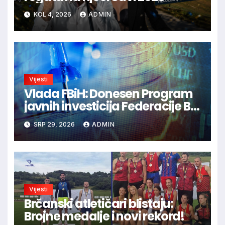
KOL 4, 2026
ADMIN
Vijesti
Vlada FBiH: Donesen Program
javnih investicija Federacije BiH
2026-2028. godina
SRP 29, 2026
ADMIN
Vijesti
Brčanski atletičari blistaju:
Brojne medalje i novi rekord!