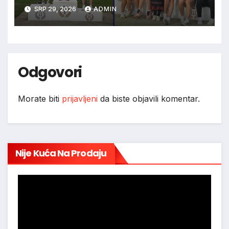
SRP 29, 2026
ADMIN
Odgovori
Morate biti
prijavljeni
da biste objavili komentar.
Nije Kuća Na Prodaju
Reproduktor
videozapisa