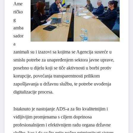
Ame
ričko
g
amba
sador
a
zanimali su i izazovi sa kojima se Agencija susreće u
smislu potrebe za unapređenjem sektora javne uprave,
posebno u dijelu koji se tiče aktivnosti u borbi protiv
korupcije, povećanja transparentnosti prilikom
zapošljavanja u državnu službu, te potrebe uvođenja
digitalizacije procesa.
Istaknuto je nastojanje ADS-a za što kvalitetnijim i
vidljivijim promjenama s ciljem doprinosa
profesionalnijem i efektivnijem radu organa državne
službe, kao i da se što prije počne primjenjivati sistem