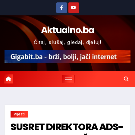
Skip
to
content
Aktualno.ba
Čitaj, slušaj, gledaj, djeluj!
Vijesti
SUSRET DIREKTORA ADS-