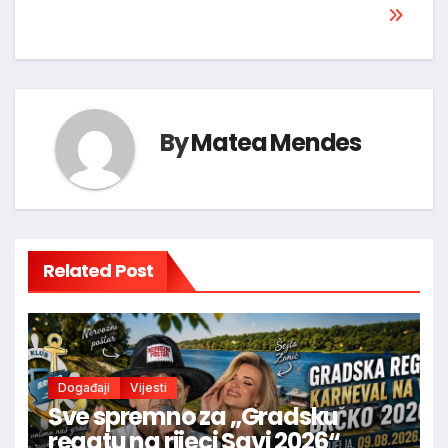
By
Matea Mendes
Related Post
Događaji
Vijesti
Sve spremno za „Gradsku
regatu na rijeci Savi 2026“