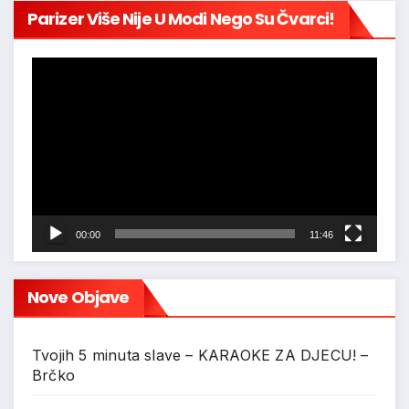
Parizer Više Nije U Modi Nego Su Čvarci!
Reproduktor
videozapisa
00:00
11:46
Nove Objave
Tvojih 5 minuta slave – KARAOKE ZA DJECU! –
Brčko