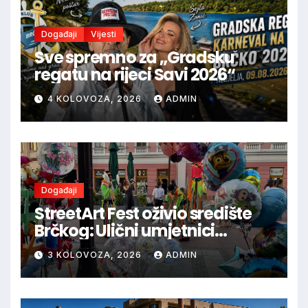
Događaji
Vijesti
Sve spremno za „Gradsku
regatu na rijeci Savi 2026“
4 KOLOVOZA, 2026
ADMIN
Događaji
StreetArt Fest oživio središte
Brčkog: Ulični umjetnici
oduševili brojne posjetitelje
3 KOLOVOZA, 2026
ADMIN