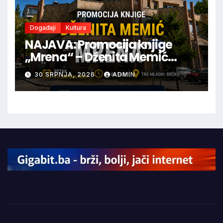
Događaji
Kultura
NAJAVA: Promocija knjige
„Mrena“ – Dženita Memić
BRČKO
30 SRPNJA, 2026
ADMIN