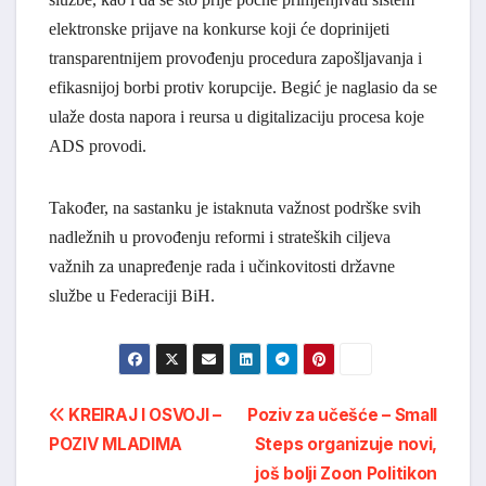
elektronske prijave na konkurse koji će doprinijeti
transparentnijem provođenju procedura zapošljavanja i
efikasnijoj borbi protiv korupcije. Begić je naglasio da se
ulaže dosta napora i reursa u digitalizaciju procesa koje
ADS provodi.
Također, na sastanku je istaknuta važnost podrške svih
nadležnih u provođenju reformi i strateških ciljeva
važnih za unapređenje rada i učinkovitosti državne
službe u Federaciji BiH.
Navigacija
KREIRAJ I OSVOJI –
Poziv za učešće – Small
POZIV MLADIMA
Steps organizuje novi,
objava
još bolji Zoon Politikon