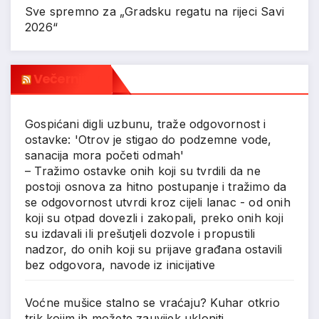
Sve spremno za „Gradsku regatu na rijeci Savi
2026“
Večernji.hr
Gospićani digli uzbunu, traže odgovornost i
ostavke: 'Otrov je stigao do podzemne vode,
sanacija mora početi odmah'
– Tražimo ostavke onih koji su tvrdili da ne
postoji osnova za hitno postupanje i tražimo da
se odgovornost utvrdi kroz cijeli lanac - od onih
koji su otpad dovezli i zakopali, preko onih koji
su izdavali ili prešutjeli dozvole i propustili
nadzor, do onih koji su prijave građana ostavili
bez odgovora, navode iz inicijative
Voćne mušice stalno se vraćaju? Kuhar otkrio
trik kojim ih možete zauvijek ukloniti